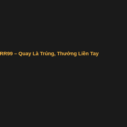
 RR99 – Quay Là Trúng, Thưởng Liền Tay