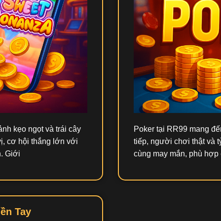
nh kẹo ngọt và trái cây
Poker tại RR99 mang đến
ị, cơ hội thắng lớn với
tiếp, người chơi thật và 
. Giới
cùng may mắn, phù hợp 
iền Tay