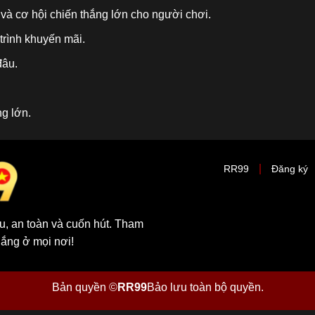
vị và cơ hội chiến thắng lớn cho người chơi.
trình khuyến mãi.
đâu.
ng lớn.
RR99
Đăng ký
ầu, an toàn và cuốn hút. Tham
hắng ở mọi nơi!
Bản quyền ©
RR99
Bảo lưu toàn bộ quyền.